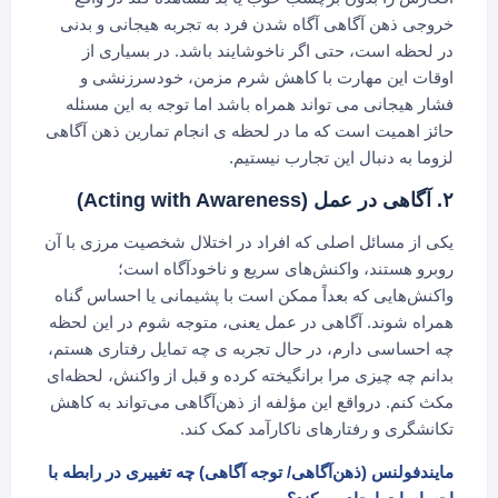
خروجی ذهن آگاهی آگاه شدن فرد به تجربه هیجانی و بدنی
در لحظه است، حتی اگر ناخوشایند باشد. در بسیاری از
اوقات این مهارت با کاهش شرم مزمن، خودسرزنشی و
فشار هیجانی می تواند همراه باشد اما توجه به این مسئله
حائز اهمیت است که ما در لحظه ی انجام تمارین ذهن آگاهی
لزوما به دنبال این تجارب نیستیم.
۲. آگاهی در عمل (Acting with Awareness)
یکی از مسائل اصلی که افراد در اختلال شخصیت مرزی با آن
روبرو هستند، واکنش‌های سریع و ناخودآگاه است؛
واکنش‌هایی که بعداً ممکن است با پشیمانی یا احساس گناه
همراه شوند. آگاهی در عمل یعنی، متوجه شوم در این لحظه
چه احساسی دارم، در حال تجربه ی چه تمایل رفتاری هستم،
بدانم چه چیزی مرا برانگیخته کرده و قبل از واکنش، لحظه‌ای
مکث کنم. درواقع این مؤلفه از ذهن‌آگاهی می‌تواند به کاهش
تکانشگری و رفتارهای ناکارآمد کمک کند.
مایندفولنس (ذهن‌آگاهی/ توجه آگاهی) چه تغییری در رابطه با