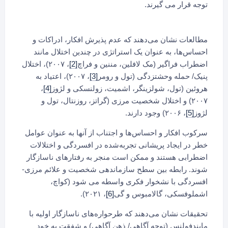
توجه قرار می گیرند.
مطالعات نشان می‌دهند که عدم پذیرش افکار، ادراکات و
احساس‌ها، به عنوان یک استراتژی در چندین اختلال مانند
اضطراب فراگیر (مک لافلین، مننین و فراچ
[2]
، ۲۰۰۷)، اختلال
پنیک/ حمله وحشتزدگی (تول و رومر
[3]
، ۲۰۰۷)، اعتیاد به
هروئین (تول، شولزینگر، اشمیت، زولنسکی و لژوز
[4]
،
۲۰۰۷) و اختلال شخصیت مرزی (گراتز، روزنتال، تول و
لژوز
[5]
، ۲۰۰۶) وجود دارند.
سرکوب افکار و احساس‌ها و اجتناب از آنها به عنوان عوامل
خطر در ایجاد پریشانی تجربه‌شده در افسردگی و اختلالات
اضطرابی هستند و ممکن است منجر به رفتارهای ناسازگار
شوند. رابطه بین سطح سازماندهی شخصیت و علائم مرزی-
افسردگی با نشخوار فکری واسطه می شود (کواچ،
اشملوفسکی، گالامبوس و گی
[6]
، ۲۰۲۱).
تحقیقات نشان می‌دهند که طرحواره‌های ناسازگار اولیه با
مایندفولنس (توجه آگاهی/ ذهن آگاهی) و شفقت به خود