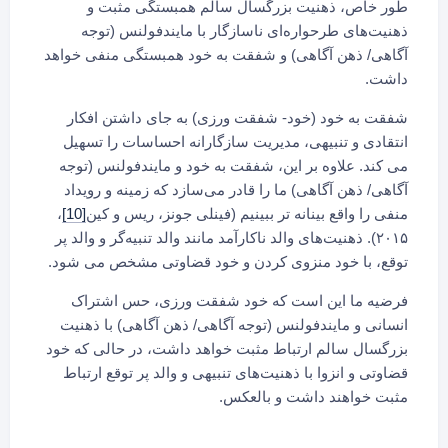
طور خاص، ذهنیت بزرگسال سالم همبستگی مثبت و
ذهنیت‌های طرحواره‌ای ناسازگار با مایندفولنس (توجه
آگاهی/ ذهن آگاهی) و شفقت به خود همبستگی منفی خواهد
داشت.
شفقت به خود (خود- شفقت ورزی) به جای داشتن افکار
انتقادی و تنبیهی، مدیریت سازگارانه احساسات را تسهیل
می کند. علاوه بر این، شفقت به خود و مایندفولنس (توجه
آگاهی/ ذهن آگاهی) ما را قادر می‌سازد که زمینه و رویداد
منفی را واقع بینانه تر ببینیم (فینلی جونز، ریس و کین
[10]
،
۲۰۱۵). ذهنیت‌های والد ناکارآمد مانند والد تنبیه‌گر و والد پر
توقع، با خود منزوی کردن و خود قضاوتی مشخص می شود.
فرضیه ما این است که خود شفقت ورزی، حس اشتراک
انسانی و مایندفولنس (توجه آگاهی/ ذهن آگاهی) با ذهنیت
بزرگسال سالم ارتباط مثبت خواهد داشت، در حالی که خود
قضاوتی و انزوا با ذهنیت‌های تنبیهی و والد پر توقع ارتباط
مثبت خواهند داشت و بالعکس.