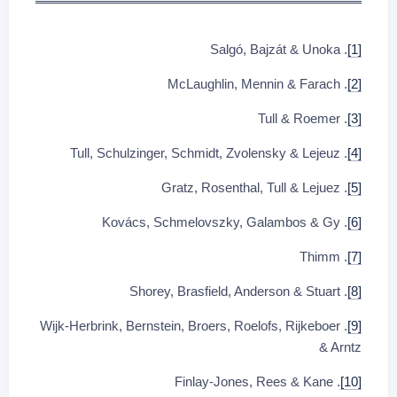
. Salgó, Bajzát & Unoka
[1]
. McLaughlin, Mennin & Farach
[2]
. Tull & Roemer
[3]
. Tull, Schulzinger, Schmidt, Zvolensky & Lejeuz
[4]
. Gratz, Rosenthal, Tull & Lejuez
[5]
. Kovács, Schmelovszky, Galambos & Gy
[6]
. Thimm
[7]
. Shorey, Brasfield, Anderson & Stuart
[8]
. Wijk-Herbrink, Bernstein, Broers, Roelofs, Rijkeboer
[9]
& Arntz
. Finlay-Jones, Rees & Kane
[10]