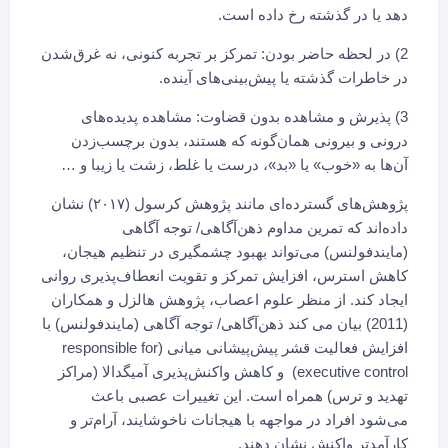
دهد یا در گذشته رخ داده است.
2) در لحظه حاضر بودن: تمرکز بر تجربه کنونی، نه غرق‌شدن
در خاطرات گذشته یا پیش‌بینی‌های آینده.
3) پذیرش و مشاهده بدون قضاوت: مشاهده پدیده‌های
درونی و بیرونی همان‌گونه که هستند، بدون برچسب‌زدن
آن‌ها به «خوب» یا «بد»، درست یا غلط، زشت یا زیبا و …
پژوهش‌های گسترده‌ای مانند پژوهش کرسول (۲۰۱۷) نشان
داده‌اند که تمرین مداوم ذهن‌آگاهی/ توجه آگاهی
(مایندفولنس) می‌تواند بهبود چشمگیری در تنظیم هیجان،
کاهش استرس، افزایش تمرکز و تقویت انعطاف‌پذیری روانی
ایجاد کند. از منظر علوم اعصاب، پژوهش هالزل و همکاران
(2011) بیان می کند ذهن‌آگاهی/ توجه آگاهی (مایندفولنس) با
افزایش فعالیت قشر پیش‌پیشانی میانی (responsible for
executive control) و کاهش واکنش‌پذیری آمیگدالا (مراکز
تهدید و ترس) همراه است. این تغییرات عصبی باعث
می‌شود افراد در مواجهه با هیجانات ناخوشایند، آرام‌تر و
کارآمدتر واکنش نشان دهند.