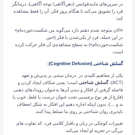
در تمرین‌های مایندفولنس (ذهن‌آگاهی/ توجه آگاهی)، درمانگر
فرد را تشویق می‌کند تا هنگام بروز فکر، آن را فقط مشاهده
کند:
«الان متوجه شدم ذهنم دارد می‌گوید من شکست‌خورده‌ام»
در این جمله، فرد از یکی‌شدن با فکر («من
شکست‌خورده‌ام») به سطح مشاهده‌ی آن فکر حرکت کرده
است.
گسلش شناختی
(Cognitive Defusion):
یکی از مفاهیم کلیدی در درمان مبتنی بر پذیرش و تعهد
(ACT)،
گسلش شناختی
است؛ یعنی شکاف ایجاد کردن و
فاصله گرفتن از افکار و دیدن آن‌ها به‌عنوان رویدادهای ذهنی
(فارغ از هر نوع برچسبی تحت عنوان درست یا غلط، خوب یا
بد و …)، بدون اینکه اجازه دهیم این افکار به شکل انعطاف
ناپذیری روان شناختی بر روی ما تسلط پیدا کنند.
تغییرات کوچکی در زبان و بافتار کلامی فرد، که تفاوت های
بزرگی در تجربه او ایجاد می‌کند.