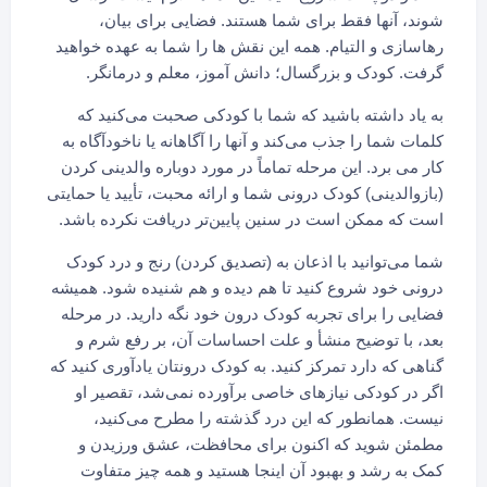
شوند، آنها فقط برای شما هستند. فضایی برای بیان،
رهاسازی و التیام. همه این نقش ها را شما به عهده خواهید
گرفت. کودک و بزرگسال؛ دانش آموز، معلم و درمانگر.
به یاد داشته باشید که شما با کودکی صحبت می‌کنید که
کلمات شما را جذب می‌کند و آنها را آگاهانه یا ناخودآگاه به
کار می برد. این مرحله تماماً در مورد دوباره والدینی کردن
(بازوالدینی) کودک درونی شما و ارائه محبت، تأیید یا حمایتی
است که ممکن است در سنین پایین‌تر دریافت نکرده باشد.
شما می‌توانید با اذعان به (تصدیق کردن) رنج و درد کودک
درونی خود شروع کنید تا هم دیده و هم شنیده شود. همیشه
فضایی را برای تجربه کودک درون خود نگه دارید. در مرحله
بعد، با توضیح منشأ و علت احساسات آن، بر رفع شرم و
گناهی که دارد تمرکز کنید. به کودک درونتان یادآوری کنید که
اگر در کودکی نیازهای خاصی برآورده نمی‌شد، تقصیر او
نیست. همانطور که این درد گذشته را مطرح می‌کنید،
مطمئن شوید که اکنون برای محافظت، عشق ورزیدن و
کمک به رشد و بهبود آن اینجا هستید و همه چیز متفاوت