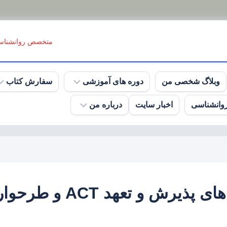
متخصص روانشنا
وبلاگ شخصی من
دوره های آموزشی
سفارش کتاب
روانشناسی
اخبار سایت
درباره من
سامانه
کتاب
آموزش‌های
های
غیر
الکترونیکی
رزومه
حضوری
کاری
کتاب
و
دوره‌های
های
تحصیلی
حضوری
چاپی
من
و
ادغام رویکردهای پذیرش و ت
برخط
مجوزها
گالری