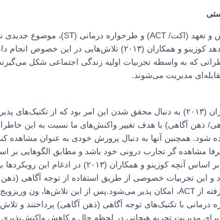
تصاویر
ستی
تماس
با
ترکیب رویکردهای پذیرش و تعهد (اکت/ ACT) و طرحواره
من
تاریخچه‌ای آن نشان می‌دهد کوزینو و همکاران (۲۰۱۳) تلاش‌هایی در این 
طراتی که به واسطه تجربیات اولیه زندگی اجتماعی شکل می‌گیرند
قابله‌ای مدیریت می‌شوند.
تلاش‌های کوزینو و همکاران (۲۰۱۳) به دنبال محقق شدن این امر بود که از تکنیک
هی/ ذهن آگاهی) با هدف تغییر واکنش‌های ما نسبت به این خاطرا
اده شود. همچنین آنها به دنبال پرورش خودی به عنوان مشاهده کنن
رفا مشاهده گر تجارب درونی خود باشد و مطابق الگوهایی بر اس
یادگیری خود عمل نکند. بر اساس آنچه کوزینو و همکاران (۲۰۱۳) د
رد و این تجربیات خصوصی از طریق استفاده از توجه آگاهی (ذهن 
فلسفی و تکنیک‌های برگرفته از ACT، امکان پذیر می‌شود.پس از این تلاش‌ها، ون ور
حواره درمانی با تکنیک‌های توجه آگاهی (ذهن آگاهی) پرداختند و تلاش‌
رای مدیریت تجربه هیجانی در لحظه حال و کاهش واکنش‌پذیری ب