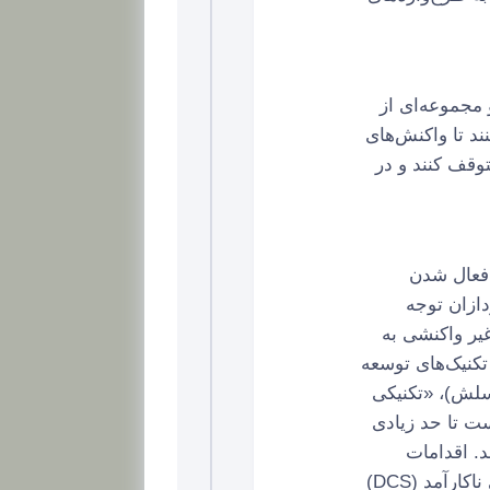
د و مجموعه‌ای از
ند تا واکنش‌های
توقف کنند و در
، پس از فعال شدن
ازان توجه
رش غیر واکنشی به
آنها بیان کردند که تکنیک‌های توسعه
 فاصله گرفتن مفید هستند. به عنوان مثال می‌توان به defusion (گسلش)، «تکنیکی
ست تا حد زیادی
ژی‌های مقابله‌ای ناکارآمد (DCS) جدا شوند. اقدامات
متعهدانه، اقدامات مبتنی بر ارزش هستند که ممکن است جایگزین استراتژی‌های مقابله‌ای ناکارآمد (DCS)